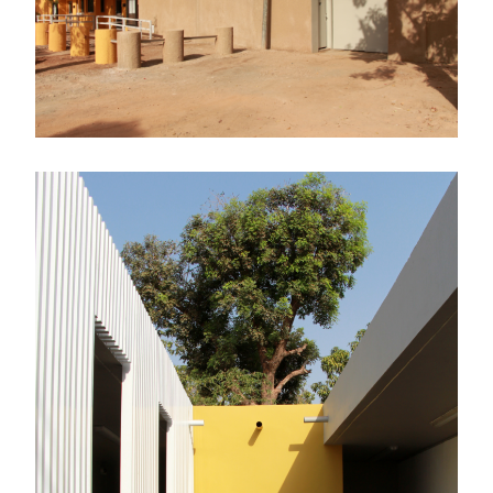
L’ensemble des espaces de travail rayonne autour.
En terme de fonctionnement, la future régie diplomatique est la
rencontre de deux zones, qui dialoguent, tout en se préservant.
D’un côté, la zone agents, accessible depuis la zone sécurisée de
l’ambassade, de l’autre la zone publique, accessible depuis la rue
du trésor. Entre les deux, un voile béton, un sas passe bagages et
des guichets sécurisés permettent d’échanger tout en assurant le
degré de sécurité requis pour l’enceinte de l’ambassade.