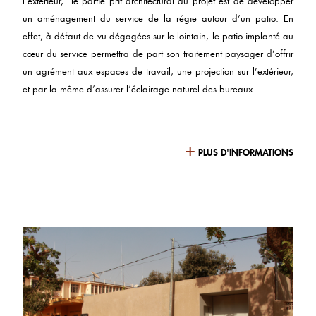
l’extérieur, le partie prit architectural du projet est de développer
un aménagement du service de la régie autour d’un patio. En
effet, à défaut de vu dégagées sur le lointain, le patio implanté au
cœur du service permettra de part son traitement paysager d’offrir
un agrément aux espaces de travail, une projection sur l’extérieur,
et par la même d’assurer l’éclairage naturel des bureaux.
+
PLUS D'INFORMATIONS
Pour dégager le maximum d’espace au centre du service, la
construction s’étale sur toute la zone d’intervention, et vient
s’adosser au pignon du bâtiment du service consulaire, du
bâtiment archives conservé et du mur d’enceinte de l’ambassade.
Cette implantation permet alors d’évider le centre du bâtiment et
de ménager un patio de 30 m².
Cette disposition est l’élément fort du projet, c’est la configuration
qui le caractérise. Cet élément régie le plan d’aménagement.